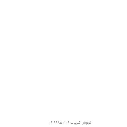
فروش فلزیاب 09199850109