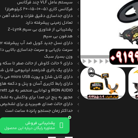
سیستم عامل VLF چند فرکانس
فرکانس کاری (5-10-15-20 کیلوهرتز)
دارای جداسازی دقیق فلزات و حذف آهن 
تعادل زمینی پیشرفته دارد
پشتیبانی از فناوری بی سیم Z-Lynk
هدفون بی سیم
دارای نسل جدید کویل ضد آب پیشرفته Viper
سرعت بازیابی و سرعت جداسازی بالایی دار
وزن بسیار سبک
دارای 6 حالت کاوش از حالت صفر تا سکه و جواهرات و حالت های قابل تنظیم و سفارشی برای کاربر
دارای یک باتری قدرتمند لیتیومی قابل شا
دارای کابل شارژ و پورت micro USB می باشد
دارای رابط کاربری آسان و پنل و دکمه ه
IRON AUDIO و توانایی منحصر به فرد Garrett در تشخیص سطوح فلزی کوچک، حتی درب بطری های کوچک
مجهز به پنج تن صدا برای واکنش به تشخ
دارای حالت صدای هیبریدی برای تشخیص 
حداکثر زمان جستجو پانزده ساعت است
پشتیبانی فروش
مشاوره رایگان درباره این محصول