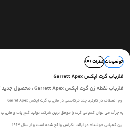
توضیحات
نظرات (0)
فلزیاب گرت اپکس Garrett Apex
فلزیاب نقطه زن گرت اپکس Garrett Apex ،
محصول جدید GARRETT آمریکا
اوج انعطاف در کارکرد چند فرکانسی در فلزیاب گرت اپکس Garret Apex
به جرأت می توان کمپانی گرت را موفق ترین شرکت تولید گنج یاب و فلزیاب د
این کمپانی خوشنام در ایالت تگزاس واقع شده است و از سال ۱۹۶۴