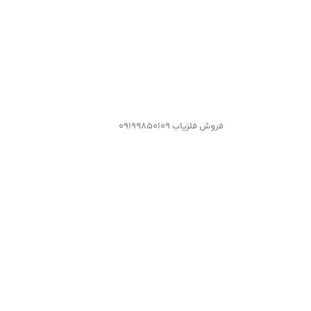
فروش فلزیاب 09199850109