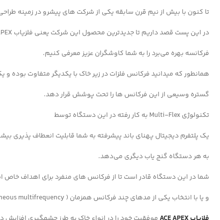
تا کنون با بیش از نیم قرن سابقه یکی از شرکت های پیشرو در زمینه طراحی و
در این پست قصد داریم تا جدیدترین محصول این شرکت یعنی فلزیاب ACE APEX که از تکنولوژی چند
فرکانسه بهره می‌برد را به شما کاوشگران عزیز معرفی کنیم.
همانطور که میدانید فرکانس فلزات در زیر خاک با یکدیگر متفاوت بوده و یک
گستره وسیعی از این فرکانس ها را تحت پوشش قرار دهد.
تکنولوژی Multi-Flex به کار رفته در این دستگاه توسط
یک پلتفرم دیجیتال پهنای باند پیشرفته به شما قابلیت انعطاف پذیری بی
به هر دستگاه گنج یاب دیگری می‌دهد.
شما در این دستگاه قادر است تا از فرکانس های منفرد برای اهداف خاص ا
و یا با انتخاب یکی از مدهای چند فرکانس همزمان ( simultaneous multifrequency )
فلزیاب ACE APEX
موفقیت خود را در انواع خاک به طرز چشمگیری افزایش د