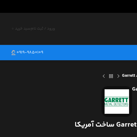
ورود / ثبت نام
سبد خرید
0
0919-9850109