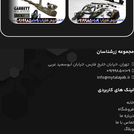
ردیاب و شعاع زن
,
فلزیاب VLF
,
فلزیاب پالسی
فلز
فلزیاب پالسی
,
فلزیاب تصویری
1.200.000.000
تومان
780.000.000
تومان
تما
مجموعه زرشناسان
تهران، خیابان خلیج فارس، خیابان ابوسعید غربی
09199850109
info@mytalayab.ir
لینک های کاربردی
خانه
فروشگاه
درباره ما
تماس با ما
وبلاگ