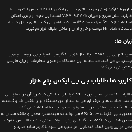
باتری با کارکرد زمانی خوب:
باتری جی پی ایکس 5000 از جنس لیتیومی با
قابلیت شارژ سریع و میزان 7.4V-9.2 A/h است. این حجم از باتری امکان
استفاده از دستگاه را به مدت 13 ساعت فراهم می کند. باتری داخل خود این
دستگاه Minelab نیست و خارج از آن و داخل جلیقه قرار میگیرد.
زبان ها:
سیستم جی پی 5000 مینلب از 4 زبان انگلیسی، اسپانیایی، روسی و عربی
پشتیبانی می کند. متاسفانه این دستگاه در منوی تنظیمات از زبان فارسی
پشتیبانی نمی کند.
کاربردها طلایاب جی پی ایکس پنج هزار
طلایابی: تخصص اصلی این دستگاه یافتن طلا حتی ذرات ریز آن در اعماق می
باشد. طلایاب های حرفه ای می توانند از این دستگاه برای یافتن طلا و گنجینه
در اتاقک، قبر، معادن، دریا، صخره و صندوقچه ها استفاده می کنند.
معدن یابی: فلزیاب GPX 5000 می تواند به مهندسین معدن و علاقه مندان به
معدن شناسی در اکتشاف رگه های جدید مواد معدنی مانند طلا، مس، نقره و
آهن در زیر زمین کمک کند.این امر سبب می شود تا کاربر منابع جدید و