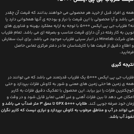
همه ی افراد قبل از خرید هر محصولی می خواهند بدانند که قیمت آن چقدر
می باشد و آیا محصولی با این قیمت با نیاز و بودجه ی آنها همخوانی دارد یا
نه؟ فلزیاب جی پی ایکس 5000 با توجه به ارایه عملکرد بهینه و فناوری های
نوین به کار رفته در آن دارای قیمت مناسب و بصرفه ای می باشد. تمام فلزیاب
های شرکت Minelab در انبار سیتی فلزیاب موجود می باشد. برای ثبت سفارش
و اطلاع دقیق از قیمت ها با کارشناسان ما در دفتر مرکزی تماس حاصل
فرمایید.
نتیجه گیری
فلزیاب جی پی ایکس 5000 یک فلزیاب قدرتمند می باشد که می توانند در
همه ی زمین ها حتی زمین های معنی و شور به کاوش فلزات بپردازد و حتی
کوچکترین فلزات را نیز بیابد. این محصول با تفکیک دقیق فلزات به کاربر
امکان می دهد تا بین فلزات آهنی و غیر آهنی تمایز قایل شود و در وقت و
زمان خود صرفه جویی کند.
طلایاب GPX 5000 تا عمق 3 متر ضدآب می باشد و
می تواند در آب و مناطق مرطوب به کاوش بپردازد و نیازی نیست که کاربر نگران
نفوذ آب باشد
.