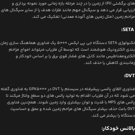
های برگشتی (PI) از زمین را در چند مرحله بازه زمانی مورد نمونه برداری و
ارزیابی قرار می دهد و سیگنال مهم مانند فلزات هدف را از سایر سیگنال های
مزاحم زمین (مثل زمین های آلوده معدنی) تفکیک می کند.
SETA:
تکنولوژی SETA دستگاه جی پی ایکس 5000 یک فناوری هماهنگ سازی زمان
بندی الکترونیک هوشمند است که توسط آن فلزیاب میتواند امواج مزاحم
الکترومغناطیس مانند کابل های فشار قوی برق را بر اساس خودکار و
زمانبندی کاهش یا حذف کند.
DVT:
فناوری القای پالسی پیشرفته در سیستم یا DVT در GPX5000 به فناوری گفته
می شود که در آن فلزیاب اقدام به تولید پالس های دو سطح ولتاژ میکند تا
پالس های MPS با قدرت و توان بیشتری وارد زمین شوند. همچنین فناوری
DVT باعث حذف بیشتر سیگنال های مزاحم زمین شده و عمق و حساسیت
دستگاه را بیشتر می کند.
بالانس خودکار: