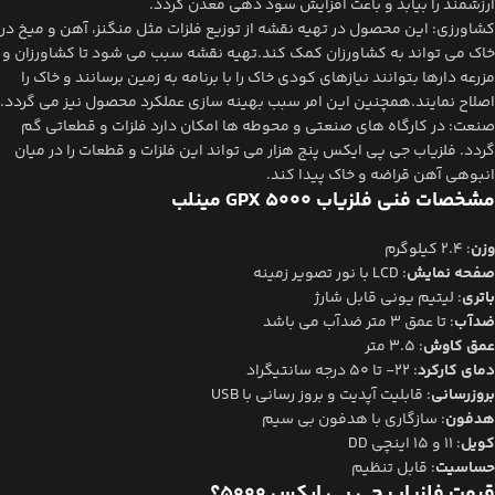
ارزشمند را بیابد و باعث افزایش سود دهی معدن گردد.
کشاورزی: این محصول در تهیه نقشه از توزیع فلزات مثل منگنز، آهن و میخ در
خاک می تواند به کشاورزان کمک کند.تهیه نقشه سبب می شود تا کشاورزان و
مزرعه دارها بتوانند نیازهای کودی خاک را با برنامه به زمین برسانند و خاک را
اصلاح نمایند.همچنین این امر سبب بهینه سازی عملکرد محصول نیز می گردد.
صنعت: در کارگاه های صنعتی و محوطه ها امکان دارد فلزات و قطعاتی گم
گردد. فلزیاب جی پی ایکس پنج هزار می تواند این فلزات و قطعات را در میان
انبوهی آهن قراضه و خاک پیدا کند.
مشخصات فنی فلزیاب GPX 5000 مینلب
وزن
: 2.4 کیلوگرم
صفحه نمایش
: LCD با نور تصویر زمینه
باتری
: لیتیم یونی قابل شارژ
ضدآب
: تا عمق 3 متر ضدآب می باشد
عمق کاوش
: 3.5 متر
دمای کارکرد
: 22- تا 50 درجه سانتیگراد
بروزرسانی
: قابلیت آپدیت و بروز رسانی با USB
هدفون
: سازگاری با هدفون بی سیم
کویل
: 11 و 15 اینچی DD
حساسیت
: قابل تنظیم
قیمت فلزیاب جی پی ایکس 5000؟