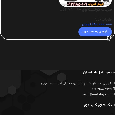
فلزیاب کوئست وی ۸۰ QUEST V80
فلزیاب VLF
280.000.000
تومان
افزودن به سبد خرید
مجموعه زرشناسان
تهران، خیابان خلیج فارس، خیابان ابوسعید غربی
09199850109
info@mytalayab.ir
لینک های کاربردی