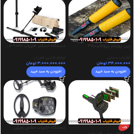
پین پوینتر پروفایند35
دستگاه اسکنر فلزیاب 6000 OKM EXP او کی ام
فلزیاب دستی
لوازم جانبی فلزیاب
34.000.000
تومان
3.000.000.000
تومان
افزودن به سبد خرید
افزودن به سبد خرید
دستگاه فلزیاب مکس ویژن
-6%