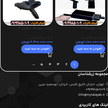
ردیاب بیونیک 01
ردیاب بیونیک ایکس 4
ردیاب و شعاع زن
ردیاب و شعاع زن
1.100.000.000
تومان
2.300.000.000
تومان
افزودن به سبد خرید
افزودن به سبد خرید
→
5
4
3
2
1
مجموعه زرشناسان
تهران، خیابان خلیج فارس، خیابان ابوسعید غربی
09199850109
info@mytalayab.ir
لینک های کاربردی