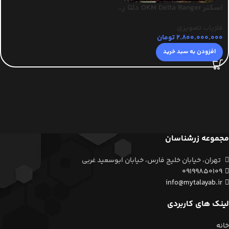
اسکنر OKM Delta Ranger دلتا رنجر
فلزیاب تصویری
2.800.000.000
تومان
افزودن به سبد خرید
مجموعه زرشناسان
تهران، خیابان خلیج فارس، خیابان ابوسعید غربی
09199850109
info@mytalayab.ir
لینک های کاربردی
خانه