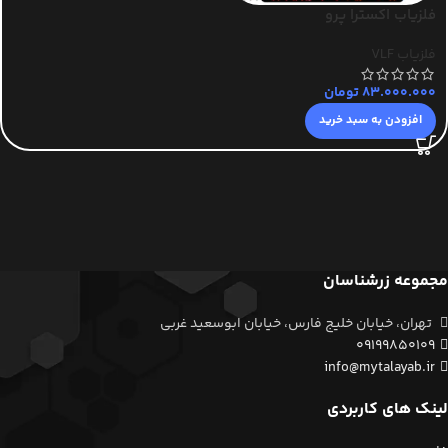
فلزیاب اکسترا پرو
فلزیاب VLF
83.000.000
تومان
افزودن به سبد خرید
مجموعه زرشناسان
تهران، خیابان خلیج فارس، خیابان ابوسعید غربی
09199850109
info@mytalayab.ir
لینک های کاربردی