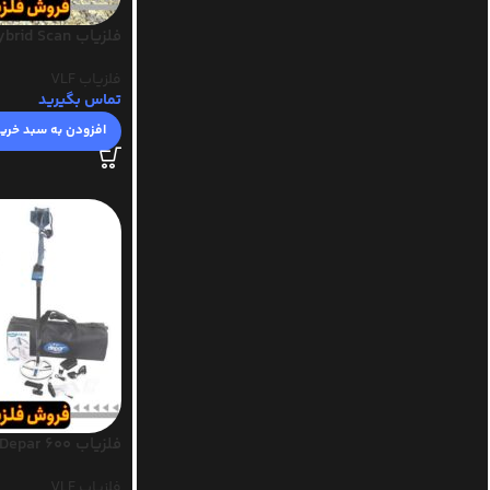
فلزیاب Blackdog Hybrid Scan
فلزیاب VLF
تماس بگیرید
افزودن به سبد خری
فلزیاب Depar 600
فلزیاب VLF