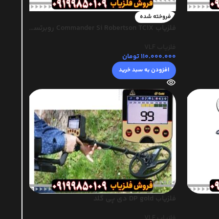
فروخته شده
فلزیاب Commander Si Robertson TC1X روبرتسون
فلزیاب VLF
110.000.000
تومان
افزودن به سبد خرید
فلزیاب DP gold دی پی گلد
فلزیاب VLF