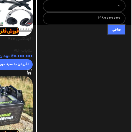
صافی
اکوناکس 600
فلزیاب VLF
160.000.000
تومان
افزودن به سبد خری