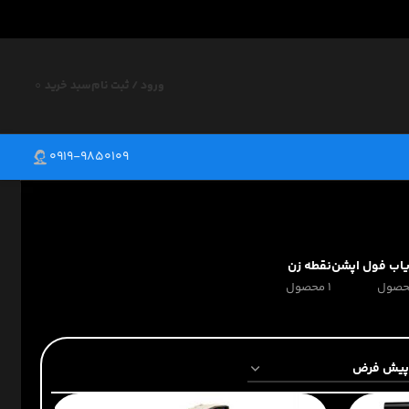
ورود / ثبت نام
سبد خرید
0
0919-9850109
یاب فول اپشن
نقطه زن
1 محصول