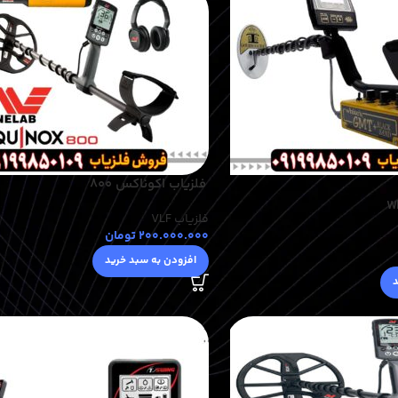
فلزیاب اکوناکس 800
فلزیاب VLF
200.000.000
تومان
افزودن به سبد خرید
د