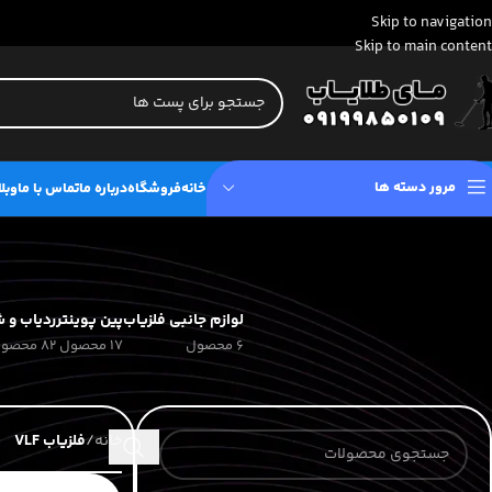
Skip to navigation
Skip to main content
مرور دسته ها
خانه
فروشگاه
درباره ما
تماس با ما
وبل
لوازم جانبی فلزیاب
پین پوینتر
ردیاب و ش
6 محصول
17 محصول
82 محصول
خانه
/
فلزیاب VLF