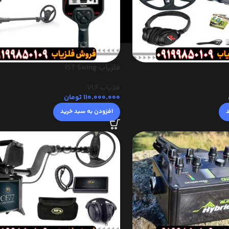
فلزیاب 1ST Swing
فلزیاب VLF
110.000.000
تومان
د
افزودن به سبد خرید