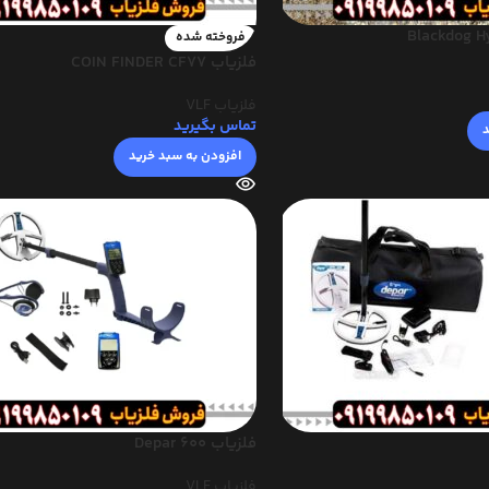
فروخته شده
فلزیاب COIN FINDER CF77
فلزیاب VLF
تماس بگیرید
د
افزودن به سبد خرید
فلزیاب Depar 600
فلزیاب VLF